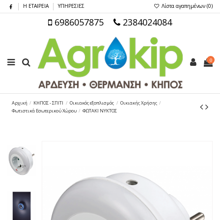
Η ΕΤΑΙΡΕΙΑ
ΥΠΗΡΕΣΙΕΣ
Λίστα αγαπημένων (
0
)
6986057875
2384024084
0
Αρχική
ΚΗΠΟΣ - ΣΠΙΤΙ
Οικιακός εξοπλισμός
Οικιακής Χρήσης
Φωτιστικά Εσωτερικού Χώρου
ΦΩΤΑΚΙ ΝΥΚΤΟΣ