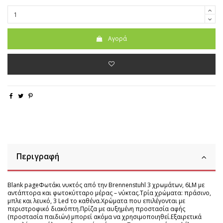
Αγορά
Περιγραφή
Blank pageΦωτάκι νυκτός από την Βrennenstuhl 3 χρωμάτων, 6LM με
αντάπτορα και φωτοκύτταρο μέρας – νύκτας.Τρία χρώματα: πράσινο,
μπλε και λευκό, 3 Led το καθένα.Χρώματα που επιλέγονται με
περιστροφικό διακόπτη.Πρίζα με αυξημένη προστασία αφής
(προστασία παιδιών) μπορεί ακόμα να χρησιμοποιηθεί.Εξαιρετικά