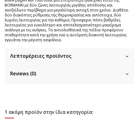
Blank pageΗ BEP1000 είναι μία επιτραπέζια ηλεκτρική εστία της
BORMANN με δύο ζώνες λειτουργίας μεγάλης απόδοσης και
ανοξείδωτο περίβλημα για μεγαλύτερη αντοχή στον χρόνο. Διαθέτει
δύο διακόπτες ρύθμισης της θερμοκρασίας και αντίστοιχα, δύο
λυχνίες λειτουργίας για την καθεμια. Προσφερει πέντε βαθμίδες
λειτουργίας για ευκολότερο και αποτελεσματικότερο μαγείρεμα
ανάλογα με τις ανάγκες. Τα αντιολισθητικά της πόδια προφέρουν
σταθερότητα κατά την χρήση ενώ η αυτόματη διακοπή λειτουργίας
εγγυάται την μέγιστη ασφάλεια.
Λεπτομέρειες προϊόντος
Reviews (0)
1 ακόμη προϊόν στην ίδια κατηγορία: