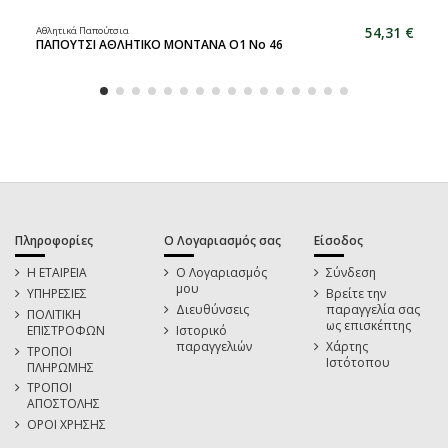
54,31 €
Αθλητικά Παπούτσια
ΠΑΠΟΥΤΣΙ ΑΘΛΗΤΙΚΟ MONTANA O1 No 46
Πληροφορίες
Ο Λογαριασμός σας
Είσοδος
Η ΕΤΑΙΡΕΙΑ
Ο Λογαριασμός
Σύνδεση
μου
ΥΠΗΡΕΣΙΕΣ
Βρείτε την
Διευθύνσεις
παραγγελία σας
ΠΟΛΙΤΙΚΗ
ως επισκέπτης
ΕΠΙΣΤΡΟΦΩΝ
Ιστορικό
παραγγελιών
Χάρτης
ΤΡΟΠΟΙ
Ιστότοπου
ΠΛΗΡΩΜΗΣ
ΤΡΟΠΟΙ
ΑΠΟΣΤΟΛΗΣ
ΟΡΟΙ ΧΡΗΣΗΣ