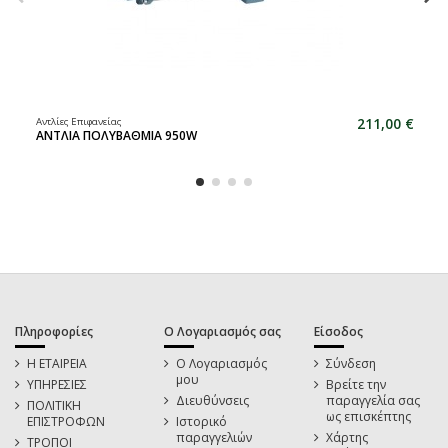
211,00 €
Αντλίες Επιφανείας
ΑΝΤΛΙΑ ΠΟΛΥΒΑΘΜΙΑ 950W
Πληροφορίες
Ο Λογαριασμός σας
Είσοδος
Η ΕΤΑΙΡΕΙΑ
Ο Λογαριασμός
Σύνδεση
μου
ΥΠΗΡΕΣΙΕΣ
Βρείτε την
Διευθύνσεις
παραγγελία σας
ΠΟΛΙΤΙΚΗ
ως επισκέπτης
ΕΠΙΣΤΡΟΦΩΝ
Ιστορικό
παραγγελιών
Χάρτης
ΤΡΟΠΟΙ