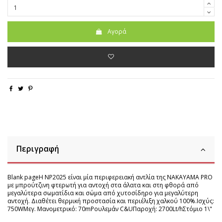
Αγορά
Περιγραφή
Blank pageΗ NP2025 είναι μία περιφερειακή αντλία της NAKAYAMA PRO
με μπρούτζινη φτερωτή για αντοχή στα άλατα και στη φθορά από
μεγαλύτερα σωματίδια και σώμα από χυτοσίδηρο για μεγαλύτερη
αντοχή. Διαθέτει θερμική προστασία και περιέλιξη χαλκού 100%.Ισχύς:
750WΜεγ. Μανομετρικό: 70mΡουλεμάν C&UΠαροχή: 2700Lt/hΣτόμιο 1\"