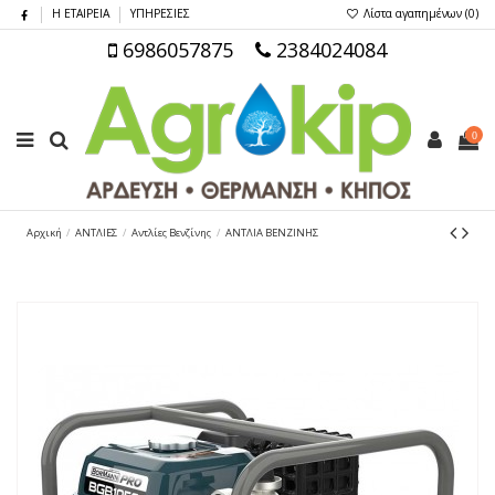
Η ΕΤΑΙΡΕΙΑ
ΥΠΗΡΕΣΙΕΣ
Λίστα αγαπημένων (
0
)
6986057875
2384024084
0
Αρχική
ΑΝΤΛΙΕΣ
Αντλίες Βενζίνης
ΑΝΤΛΙΑ ΒΕΝΖΙΝΗΣ