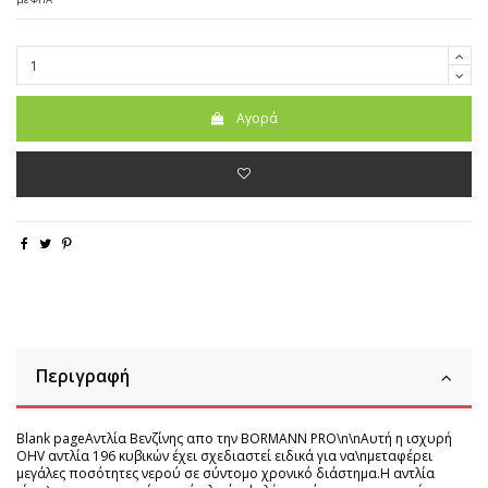
Αγορά
Περιγραφή
Blank pageΑντλία Βενζίνης απο την BORMANN PRO\n\nΑυτή η ισχυρή
OHV αντλία 196 κυβικών έχει σχεδιαστεί ειδικά για να\nμεταφέρει
μεγάλες ποσότητες νερού σε σύντομο χρονικό διάστημα.Η αντλία