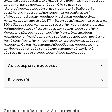
είναι\nκατασκευασμένη από υλικά υψηλής ποιότητας που παρέχουν
αντοχή και μακροχρόνια\nαπόδοση.Όλα τα μέρη του
πλαισίου\nσυναρμολογούνται μέσω ρομποτικών διαδικασιών
συγκόλλησης, παρέχοντας\nστιβαρότητα και υψηλή αντοχή.
\n\nΆφθαρτη δεξαμενή\nκαυσίμου! Η δεξαμενή καυσίμου είναι
κατασκευασμένη από ατσάλι ST14, δίνοντας την\nικανότητα να αντέχει
100kg βάρους χωρίς να παραμορφώνεται.\n\nΚύρια χαρακτηριστικά
και\nπροδιαγραφές:• Πτερωτή με αντισκωριακή προστασία.\n\n•
Μαντεμένιο κέλυφος τουρμπίνας.\n\n• Μαντεμένια επένδυση
κυλίνδρου.\n\n• Υψηλής αντοχής σφυρήλατος στρόφαλος, πιστόνι και
λοιπά εξαρτήματα. \n\n• Φιλική προς το περιβάλλον και αθόρυβη
λειτουργία. Οι χαμηλές εκπομπές\nθορύβου και καυσαερίων της
αντλίας νερού πληρούν τα πρότυπα εκπομπών ρύπων Euro 5,
σύμφωνα με τους σχετικούς ευρωπαϊκούς κανονισμούς
Λεπτομέρειες προϊόντος
Reviews (0)
7 ακόμα προϊόντα στην ίδια κατηγορία: