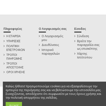
Πληροφορίες
Ο Λογαριασμός σας
Είσοδος
Η ΕΤΑΙΡΕΙΑ
Ο Λογαριασμός
Σύνδεση
μου
ΥΠΗΡΕΣΙΕΣ
Βρείτε την
Διευθύνσεις
παραγγελία σας
ΠΟΛΙΤΙΚΗ
ως επισκέπτης
ΕΠΙΣΤΡΟΦΩΝ
Ιστορικό
παραγγελιών
Χάρτης
ΤΡΟΠΟΙ
Ιστότοπου
ΠΛΗΡΩΜΗΣ
ΤΡΟΠΟΙ
ΑΠΟΣΤΟΛΗΣ
ΟΡΟΙ ΧΡΗΣΗΣ
Καλώς ήλθατε! Χρησιμοποιούμε cookies για να εξασφαλίσουμε την
εμπειρία της περιήγησης σας και να βελτιώσουμε την ιστοσελίδα μας.
Συνεχίζοντας, αποδέχεστε ότι συμφωνείτε με τους όρους χρήσης και
την πολιτική απορρήτου της σελίδας.
Accept