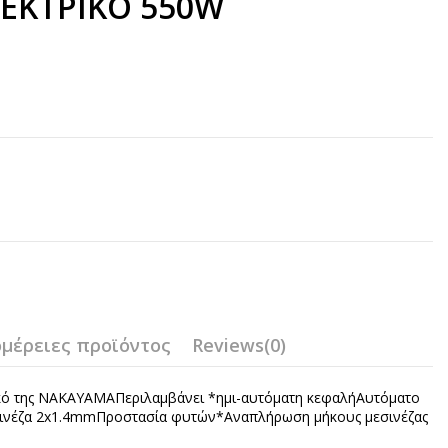
ΕΚΤΡΙΚΟ 550W
μέρειες προϊόντος
Reviews
(0)
ικό της NAKAYAMAΠεριλαμβάνει *ημι-αυτόματη κεφαλήΑυτόματο
νέζα 2x1.4mmΠροστασία φυτών*Αναπλήρωση μήκους μεσινέζας