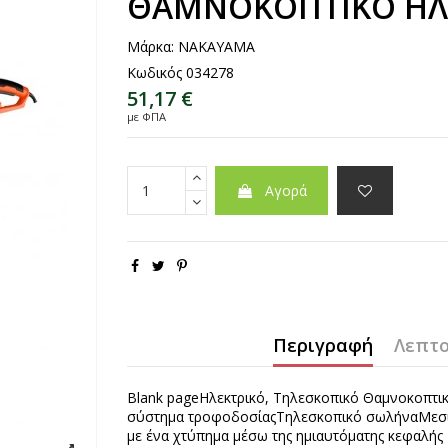
ΘΑΜΝΟΚΟΠΤΙΚΟ ΗΛ
Μάρκα:
NAKAYAMA
Κωδικός
034278
51,17 €
με ΦΠΑ
Αγορά
Περιγραφή
Λεπτο
Blank pageΗλεκτρικό, Τηλεσκοπικό Θαμνοκοπτ
σύστημα τροφοδοσίαςΤηλεσκοπικό σωλήναΜεσι
με ένα χτύπημα μέσω της ημιαυτόματης κεφαλής