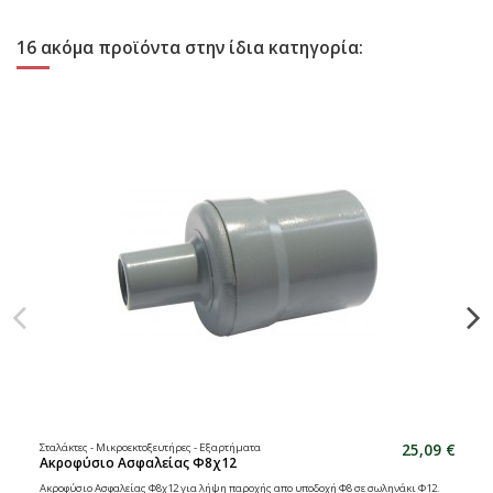
16 ακόμα προϊόντα στην ίδια κατηγορία:
25,09 €
Σταλάκτες - Μικροεκτοξευτήρες - Εξαρτήματα
Ακροφύσιο Ασφαλείας Φ8χ12
Ακροφύσιο Ασφαλείας Φ8χ12 για λήψη παροχής απο υποδοχή Φ8 σε σωληνάκι Φ12.