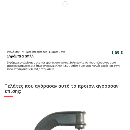
1,69 €
Σταλάκτες - Μικροεκτοξευτήρες - Εξαρτήματα
Σγρόμπια απλή
Σγρόπια εργαλείο που ανοίγει τρύπες στο πολυαιθυλένιο για να κουμπώσουν σε αυτό
μικροεξαρτήματα φίς όπως υποδοχή, νίπελ κ.τλ. . Επίσης βοηθάει πολλές φορές και στην
τοποθέτηση αυτών των εξαρτημάτων.
Πελάτες που αγόρασαν αυτό το προϊόν, αγόρασαν
επίσης: