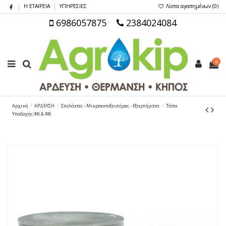
Η ΕΤΑΙΡΕΙΑ
ΥΠΗΡΕΣΙΕΣ
Λίστα αγαπημένων (
0
)
6986057875
2384024084
0
Αρχική
ΑΡΔΕΥΣΗ
Σταλάκτες - Μικροεκτοξευτήρες - Εξαρτήματα
Τάπα
Υποδοχής Φ6 & Φ8