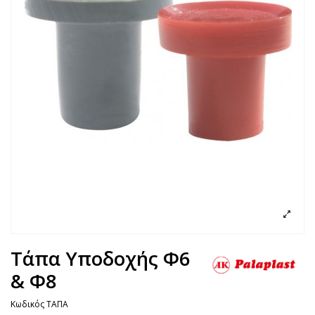
Τάπα Υποδοχής Φ6
& Φ8
Κωδικός
ΤΑΠΑ