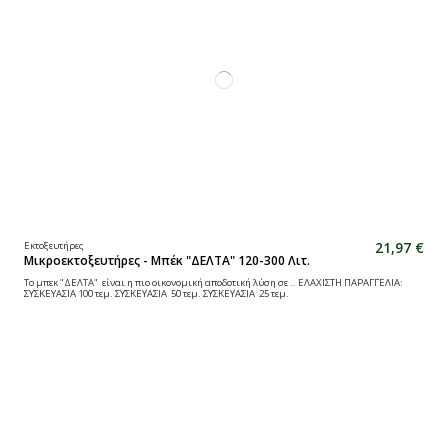
21,97 €
Εκτοξευτήρες
Μικροεκτοξευτήρες - Μπέκ "ΔΕΛΤΑ" 120-300 Λιτ.
Το μπεκ "ΔΕΛΤΑ" είναι η πιο οικονομική αποδοτική λύση σε .. ΕΛΑΧΙΣΤΗ ΠΑΡΑΓΓΕΛΙΑ:
ΣΥΣΚΕΥΑΣΙΑ 100 τεμ. ΣΥΣΚΕΥΑΣΙΑ 50 τεμ. ΣΥΣΚΕΥΑΣΙΑ 25 τεμ.