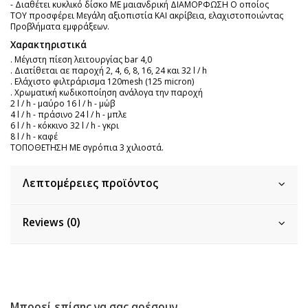
- Διαθέτει κυκλικό δίσκο ΜΕ μαιανδρική ΔΙΑΜΟΡΦΩΣΗ Ο οποίος
ΤΟΥ προσφέρει Μεγάλη αξιοπιστία ΚΑΙ ακρίβεια, ελαχιστοποιώντας
Προβλήματα εμφράξεων.
Χαρακτηριστικά
. Μέγιστη πίεση λειτουργίας bar 4,0
. Διατίθεται αε παροχή 2, 4, 6, 8, 16, 24 και 32 l / h
. Ελάχιστο φιλτράρισμα 120mesh (125 micron)
. Χρωματική κωδικοποίηση ανάλογα την παροχή
2 l / h - μαύρο 16 l / h - μώβ
4 l / h - πράσινο 24 l / h - μπλε
6 l / h - κόκκινο 32 l / h - γκρι
8 l / h - καφέ
ΤΟΠΟΘΕΤΗΣΗ ΜΕ σγρόπια 3 χιλιοστά.
Λεπτομέρειες προϊόντος
Reviews (0)
Μπορεί επίσης να σας αρέσουν