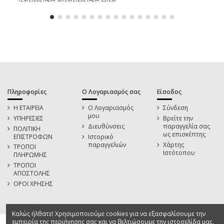
Πληροφορίες
Ο Λογαριασμός σας
Είσοδος
Η ΕΤΑΙΡΕΙΑ
Ο Λογαριασμός
Σύνδεση
μου
ΥΠΗΡΕΣΙΕΣ
Βρείτε την
Διευθύνσεις
παραγγελία σας
ΠΟΛΙΤΙΚΗ
ως επισκέπτης
ΕΠΙΣΤΡΟΦΩΝ
Ιστορικό
παραγγελιών
Χάρτης
ΤΡΟΠΟΙ
Ιστότοπου
ΠΛΗΡΩΜΗΣ
ΤΡΟΠΟΙ
ΑΠΟΣΤΟΛΗΣ
ΟΡΟΙ ΧΡΗΣΗΣ
Καλώς ήλθατε! Χρησιμοποιούμε cookies για να εξασφαλίσουμε την
εμπειρία της περιήγησης σας και να βελτιώσουμε την ιστοσελίδα μας.