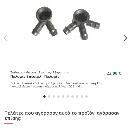
22,88 €
Σταλάκτες - Μικροεκτοξευτήρες - Εξαρτήματα
Πολυφίς Σπέσιαλ - Πολυφίς
Πολυφίς Σπέσιαλ - Πολυφίς για λήψη 2 έως 6 παροχών απο παροχή 1 "σε
πολυαιθυλένια ή σταλακτηφόρους σωλήνες Φ20 & Φ16 ...
Πελάτες που αγόρασαν αυτό το προϊόν, αγόρασαν
επίσης: