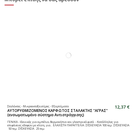
12,37 €
Σταλάκτες - Μικροεκτοξευτήρες - Εξαρτήματα
ΑΥΤΟΡΥΘΜΙΖΟΜΕΝΟΣ ΚΑΡΦΩΤΟΣ ΣΤΑΛΑΚΤΗΣ "ΑΓΡΑΣ"
(ενσωματωμένο σύστημα Αντιστράγγισης)
ΓΕΝΙΚΑ - Ιδανικός για αμπέλια, θερμοκήπια και γλαστρικά φυτά. - Κατάλληλος για
επιφάνειες εδαφών με κλίση, για.. ΕΛΑΧΙΣΤΗ ΠΑΡΑΓΓΕΛΙΑ: ΣΥΣΚΕΥΑΣΙΑ 100 τεμ. ΣΥΣΚΕΥΑΣΙΑ
50 τεμ. ΣΥΣΚΕΥΑΣΙΑ 25 τεμ.