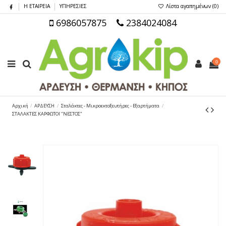
Η ΕΤΑΙΡΕΙΑ
ΥΠΗΡΕΣΙΕΣ
Λίστα αγαπημένων (
0
)
6986057875
2384024084
0
Αρχική
ΑΡΔΕΥΣΗ
Σταλάκτες - Μικροεκτοξευτήρες - Εξαρτήματα
ΣΤΑΛΑΚΤΕΣ ΚΑΡΦΩΤΟΙ "ΝΕΣΤΟΣ"