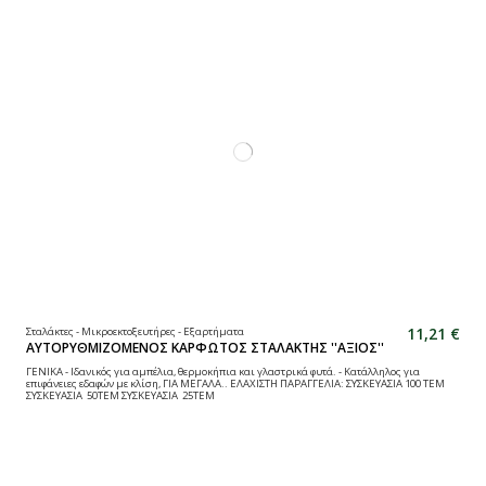
11,21 €
Σταλάκτες - Μικροεκτοξευτήρες - Εξαρτήματα
ΑΥΤΟΡΥΘΜΙΖΟΜΕΝΟΣ ΚΑΡΦΩΤΟΣ ΣΤΑΛΑΚΤΗΣ ''ΑΞΙΟΣ''
ΓΕΝΙΚΑ - Ιδανικός για αμπέλια, θερμοκήπια και γλαστρικά φυτά. - Κατάλληλος για
επιφάνειες εδαφών με κλίση, ΓΙΑ ΜΕΓΑΛΑ.. ΕΛΑΧΙΣΤΗ ΠΑΡΑΓΓΕΛΙΑ: ΣΥΣΚΕΥΑΣΙΑ 100 ΤΕΜ
ΣΥΣΚΕΥΑΣΙΑ 50ΤΕΜ ΣΥΣΚΕΥΑΣΙΑ 25ΤΕΜ