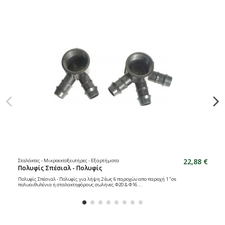
22,88 €
Σταλάκτες - Μικροεκτοξευτήρες - Εξαρτήματα
Πολυφίς Σπέσιαλ - Πολυφίς
Πολυφίς Σπέσιαλ - Πολυφίς για λήψη 2 έως 6 παροχών απο παροχή 1 "σε
πολυαιθυλένια ή σταλακτηφόρους σωλήνες Φ20 & Φ16 ...