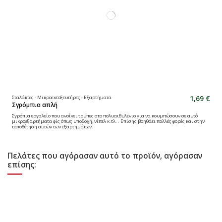
1,69 €
Σταλάκτες - Μικροεκτοξευτήρες - Εξαρτήματα
Σγρόμπια απλή
Σγρόπια εργαλείο που ανοίγει τρύπες στο πολυαιθυλένιο για να κουμπώσουν σε αυτό
μικροεξαρτήματα φίς όπως υποδοχή, νίπελ κ.τλ. . Επίσης βοηθάει πολλές φορές και στην
τοποθέτηση αυτών των εξαρτημάτων.
Πελάτες που αγόρασαν αυτό το προϊόν, αγόρασαν
επίσης: