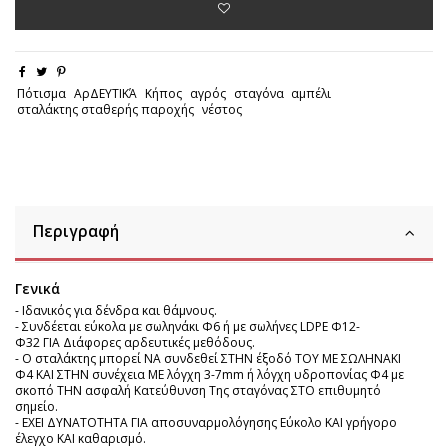
Πότισμα
ΑρΔΕΥΤΙΚΆ
Κήπος
αγρός
σταγόνα
αμπέλι
σταλάκτης σταθερής παροχής
νέστος
Περιγραφή
Γενικά
- Ιδανικός για δένδρα και θάμνους.
- Συνδέεται εύκολα με σωληνάκι Φ6 ή με σωλήνες LDPE Φ12-
Φ32 ΓΙΑ Διάφορες αρδευτικές μεθόδους.
- O σταλάκτης μπορεί ΝΑ συνδεθεί ΣΤΗΝ έξοδό ΤΟΥ ΜΕ ΣΩΛΗΝΑΚΙ
Φ4 ΚΑΙ ΣΤΗΝ συνέχεια ΜΕ λόγχη 3-7mm ή λόγχη υδροπονίας Φ4 με
σκοπό ΤΗΝ ασφαλή Κατεύθυνση Της σταγόνας ΣΤΟ επιθυμητό
σημείο.
- ΕΧΕΙ ΔΥΝΑΤΟΤΗΤΑ ΓΙΑ αποσυναρμολόγησης Εύκολο ΚΑΙ γρήγορο
έλεγχο ΚΑΙ καθαρισμό.