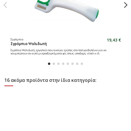
19,43 €
Σγρόμπια
Σγρόμπια Ψαλιδωτή
Σγρόπια Ψαλιδωτή, εργαλείο που ανοίγει τρύπες στο πολυαιθυλένιο για να
κουμπώσουν σε αυτό μικροεξαρτήματα φίς όπως υποδοχή, νίπελ κ.τλ.
16 ακόμα προϊόντα στην ίδια κατηγορία: