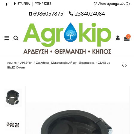
Η ΕΤΑΙΡΕΙΑ
ΥΠΗΡΕΣΙΕΣ
Λίστα αγαπημένων (
0
)
6986057875
2384024084
0
Αρχική
ΑΡΔΕΥΣΗ
Σταλάκτες - Μικροεκτοξευτήρες - Εξαρτήματα
ΣΕΛΕΣ με
ΒΙΔΕΣ 10 Atm