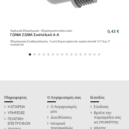
0,43 €
Κοχλιωτά Εξαρτήματα - Εξαρτήματα τύπου Lock -
ΓΩΝΙΑ ΣΩΜΑ Συστολικό Α-Α
Εξαρτήματα Συνδεσμολογίας: Γωνία Σώμα αρσενικό -αρσενικό από 1/2 "έως 2"
συστολικό.
Πληροφορίες
Ο Λογαριασμός σας
Είσοδος
Η ΕΤΑΙΡΕΙΑ
Ο Λογαριασμός
Σύνδεση
μου
ΥΠΗΡΕΣΙΕΣ
Βρείτε την
Διευθύνσεις
παραγγελία σας
ΠΟΛΙΤΙΚΗ
ως επισκέπτης
ΕΠΙΣΤΡΟΦΩΝ
Ιστορικό
παραγγελιών
Χάρτης