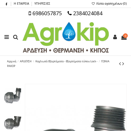
Η ΕΤΑΙΡΕΙΑ
ΥΠΗΡΕΣΙΕΣ
Λίστα αγαπημένων (
0
)
6986057875
2384024084
0
Αρχική
ΑΡΔΕΥΣΗ
Κοχλιωτά Εξαρτήματα - Εξαρτήματα τύπου Lock -
ΓΩΝΙΑ
ΡΑΚΟΡ