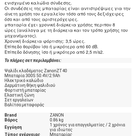
ενισχυμένο καλώδιο σύνδεσης.
Οι συνδέσεις της μπαταρίας είναι αντιστρέψιμες για την
άνετη χρήση του εργαλείου τόσο από τους δεξιόχειρες
όσο και από τους αριστερόχειρες.
μπαταρία έχει χρονική διάρκεια χρήσης περιπου 8
ώρες (ανάλογα με τη διάρκεια και τον τρόπο χρήσης του
μηχανήματος).
Χρονική διάρκεια φόρτισης: 3,5 ώρες.
Επίπεδο θορύβου ίσο ή μικρότερο από 60 dB.
Επίπεδο δόνησης ίσο ή μικρότερο από 2,5 m/s2.
Το πλήρες σετ περιλαμβάνει:
Ψαλίδι κλαδέματος ZanonZT40
Μπαταρία 300S 50.4V/2.9Ah
Ηλεκτρικό καλώδιο
Δερμάτινη θήκη ψαλιδιού
Φορτιστή μπαταρίας
Ελαστική ζώνη
Σετ εργαλείων
Βαλίτσα μεταφοράς
Brand
ZANON
Βάρος
0.86 kg
1 χρόνος για επαγγελματίες / 2 χρόνια
Εγγύηση
για ιδιώτες
Τύπος ενέργειας
Μπαταρίας