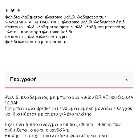
ψαλιδια κλαδεματοσ
ηλεκτρικο ψαλιδι κλαδεματοσ τιμη
ΨΑΛΙΔΙ ΜΠΑΤΑΡΙΑΣ ΗΛΕΚΤΡΙΚΟ
ηλεκτρικο ψαλιδι κλαδεματοσ δενδ
ηλεκτρικο ψαλιδι κλαδεματοσ αμπε
Ψαλίδι κλαδέμαος μπαταρίας
πλάτης
προσφορά ηλεκτρικο ψαλίδι
ηλεκτρικα ψαλιδια κλαδεματοσ μετ
ψαλιδι κλαδεματοσ μπαταριασ τιμε
Περιγραφή
Ψαλίδι κλαδέματος με μπαταρία λιθίου DRIVE 300 S 50,4V
/ 2,9Ah.
Στη μπαταρία βρίσκεται ενσωματωμένη μονάδα ελέγχου
και διατίθεται με άνετο γιλέκο πλάτης.
Έχει ένα διπλό άνοιγμα λεπίδας (20mm – 40mm) που
ρυθμίζεται από τη σκανδάλη.
Επίσης, περιέχει έναν ειδικό φορτιστή και ένα