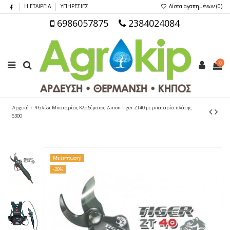
Η ΕΤΑΙΡΕΙΑ
ΥΠΗΡΕΣΙΕΣ
Λίστα αγαπημένων (
0
)
6986057875
2384024084
0
Αρχική
Ψαλίδι Μπαταρίας Κλαδέματος Zanon Tiger ZT40 με μπαταρία πλάτης
S300
Με έκπτωση!
-20%