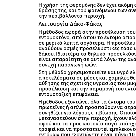
Η χρήση της φερομόνης δεν έχει ακόμη
δράσης της, και τού φαινόμενου των α
την περιβάλλοντα περιοχή.
Λειτουργία Δάκο-Φάκας
Η μέθοδος αφορά στην προσέλκυση του 
εντομοκτόνο, από όπου το έντομο απορ
σε μερικά λεπτά αργότερα. Η προσέλκυ
αναδύουν οσμές προσελκύστικες τόσο ω
δάκου. Ιδιαιτέρα τα θηλυκά προσελκύο
είναι απαραίτητη σε αυτά λόγω της ανά
συνεχή παραγωγή ωών.
Στη μέθοδο χρησιμοποιείτε και υγρό ε
αποτελέσματα σε μέσες και χαμηλές θε
αύξησης της σχετικής υγρασίας του μι
προσέλκυση και την παραμονή του εντ
εντομοτοξική επιφάνεια.
Η μέθοδος εξοντώνει όλα τα έντομα του
πρωτεΐνες ή απλά προσπαθούν να στραφ
συνηθίζει για λόγους επιβίωσης. Οποίο
μεταναστεύουν στην περιοχή, έχουν ε
αφού και τα προς ωοτοκία αυγά υπάρχου
τραφεί και να προστατευτεί εμπλέκοντ
εντόμων που εξοντώνετε είναι πάνω 10.