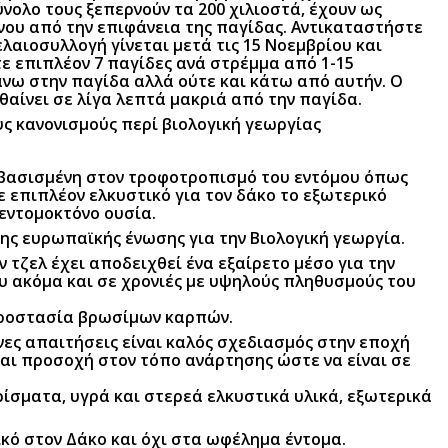
ύνολο τους ξεπερνούν τα 200 χιλιοστά, έχουν ως
ου από την επιφάνεια της παγίδας. Αντικαταστήστε
 ελαιοσυλλογή γίνεται μετά τις 15 Νοεμβρίου και
 επιπλέον 7 παγίδες ανά στρέμμα από 1-15
άνω στην παγίδα αλλά ούτε και κάτω από αυτήν. Ο
θαίνει σε λίγα λεπτά μακριά από την παγίδα.
ς κανονισμούς περί βιολογική γεωργίας
, βασισμένη στον τροφοτροπισμό του εντόμου όπως
ε επιπλέον ελκυστικό για τον δάκο το εξωτερικό
εντομοκτόνο ουσία.
της ευρωπαϊκής ένωσης για την Βιολογική γεωργία.
τζελ έχει αποδειχθεί ένα εξαίρετο μέσο για την
υ ακόμα και σε χρονιές με υψηλούς πληθυσμούς του
 προστασία βρωσίμων καρπών.
νες απαιτήσεις είναι καλός σχεδιασμός στην εποχή
και προσοχή στον τόπο ανάρτησης ώστε να είναι σε
ίσματα, υγρά και στερεά ελκυστικά υλικά, εξωτερικά
κό στον Δάκο και όχι στα ωφέλημα έντομα.