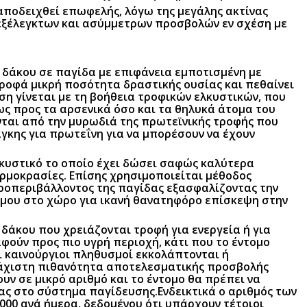
 αποδειχθεί επωφελής, λόγω της μεγάλης ακτίνας
νεξέλεγκτων και ασύμμετρων προσβολών εν σχέση με
δάκου σε παγίδα με επιφάνεια εμποτισμένη με
ροφά μικρή ποσότητα δραστικής ουσίας και πεθαίνει
ση γίνεται με τη βοήθεια τροφικών ελκυστικών, που
ς προς τα αρσενικά όσο και τα θηλυκά άτομα του
νται από την μυρωδιά της πρωτεϊνικής τροφής που
γκης για πρωτεΐνη για να μπορέσουν να έχουν
λκυστικό το οποίο έχει δώσει σαφώς καλύτερα
ρμοκρασίες. Επίσης χρησιμοποιείται μέθοδος
κροπεριβάλλοντος της παγίδας εξασφαλίζοντας την
όμου στο χώρο για ικανή θανατηφόρο επίσκεψη στην
 δάκου που χρειάζονται τροφή για ενεργεία ή για
ούν προς πιο υγρή περιοχή, κάτι που το έντομο
ι καινούργιοι πληθυσμοί εκκολάπτονται ή
λάχιστη πιθανότητα αποτελεσματικής προσβολής
ν σε μικρό αριθμό και το έντομο θα πρέπει να
ας στο σύστημα παγίδευσης.Ενδεικτικά ο αριθμός των
000 ανά ήμερα, δεδομένου ότι υπάρχουν τέτοιοι