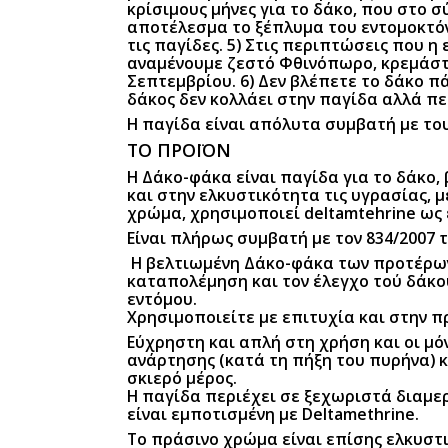
κρίσιμους μήνες για το δάκο, που στο σ
αποτέλεσμα το ξέπλυμα του εντομοκτόν
τις παγίδες. 5) Στις περιπτώσεις που η
αναμένουμε ζεστό Φθινόπωρο, κρεμάστε
Σεπτεμβρίου. 6) Δεν βλέπετε το δάκο π
δάκος δεν κολλάει στην παγίδα αλλά πε
Η παγίδα είναι απόλυτα συμβατή με του
ΤΟ ΠΡΟΪΟΝ
Η Δάκο-φάκα είναι παγίδα για το δάκο
και στην ελκυστικότητα τις υγρασίας, μ
χρώμα, χρησιμοποιεί deltamtehrine ως 
Είναι πλήρως συμβατή με τον 834/2007 
Η βελτιωμένη Δάκο-φάκα των προτέρων 
καταπολέμηση και τον έλεγχο τού δάκο
εντόμου.
Χρησιμοποιείτε με επιτυχία και στην
Εύχρηστη και απλή στη χρήση και οι μό
ανάρτησης (κατά τη πήξη του πυρήνα) 
σκιερό μέρος.
Η παγίδα περιέχει σε ξεχωριστά διαμερ
είναι εμποτισμένη με Deltamethrine.
Το πράσινο χρώμα είναι επίσης ελκυστι